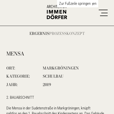
Zum Hauptinhalt springen
Zur Fußzeile springen
ERGEBNIS
PROZESS
KONZEPT
MENSA
ORT:
MARKGRÖNINGEN
KATEGORIE:
SCHULBAU
JAHR:
2019
2. BAUABSCHNITT
Die Mensa in der Sudetenstraße in Markgröningen, knüpft
nahtlos an den 1. Bauabschnitt des Kindergartens an. Das Gebäude